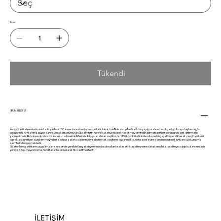
Adet
Tükendi
ÜRÜN BİLGİSİ
Kenya'daki kahve üretiminin tarihi yaklaşık 150 sene öncesine dayanmaktadır fakat özellikle son yıllarda adı dünya piyasalarında çokça duyulmaya başlanmış, bu
popülerlikle Afrika'nın 5. büyük kahve üreticisi konumuna yükselmiştir. Kenya'da kahve ticareti hasat mevsiminde tadım etkinlikleri sonucunda açık arttırma ile
yapılmaktadır. Bu kahvemiz de söz konusu tadım etkinliklerinde 87+ puan alarak seçilmiştir. 1.100 küçük üreticinden oluşan Mugaga Kooperatifine ait zengin volkanik
topraklarda yetişen ağaçların meyveleri, sadece sabah saatlerinde ve elle tek tek seçilerek toplanmakta, daha sonra yine son derece itinalı ayıklama ve kurutma
işlemlerinden geçmektedir.
Gösterilen özenli tarım uygulamaları sayesinde genelde Kenya kahvelerinde baskın olan keskin sitrik asidite yerine daha kompleks asiditeye sahip bu kahvemizde
yöreye özgü meyvemsi ve floral tatlar baskın olarak hissedilmektedir.
İLETİŞİM