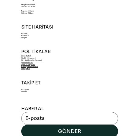
Info@triplea.coffee
Tel: 0312 473 06 20
Pazartesi-Cuma
9:00am - 7:00pm
SİTE HARİTASI
Kahveler
Kurumsal
İletişim
POLİTİKALAR
Şirket Bilgileri
Gizlilik Sözleşmesi
Mesafeli Satış Sözleşmesi
Çerez Politikası
Üyelik Sözleşmesi
KVKK Aydınlatma Metni
İade Şartları
TAKİP ET
Instagram
LinkedIn
HABER AL
GÖNDER