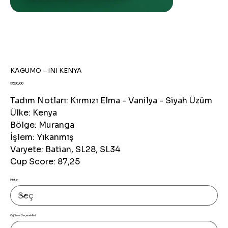
KAGUMO - INI KENYA
Fiyat
₺520,00
Tadım Notları:
Kırmızı Elma - Vanilya - Siyah Üzüm
Ülke:
Kenya
Bölge:
Muranga
İşlem:
Yıkanmış
Varyete:
Batian, SL28, SL34
Cup Score:
87,25
Miktar
Öğütme Seçenekleri