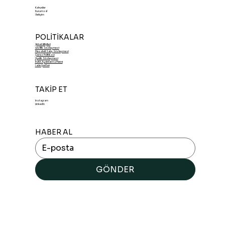
Kahveler
Kurumsal
İletişim
POLİTİKALAR
Şirket Bilgileri
Gizlilik Sözleşmesi
Mesafeli Satış Sözleşmesi
Çerez Politikası
Üyelik Sözleşmesi
KVKK Aydınlatma Metni
İade Şartları
TAKİP ET
Instagram
LinkedIn
HABER AL
GÖNDER