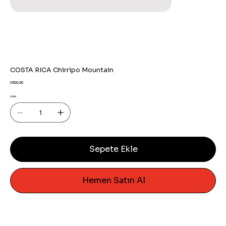
COSTA RICA Chirripo Mountain
Fiyat
₺500,00
Adet
Sepete Ekle
Hemen Satın Al