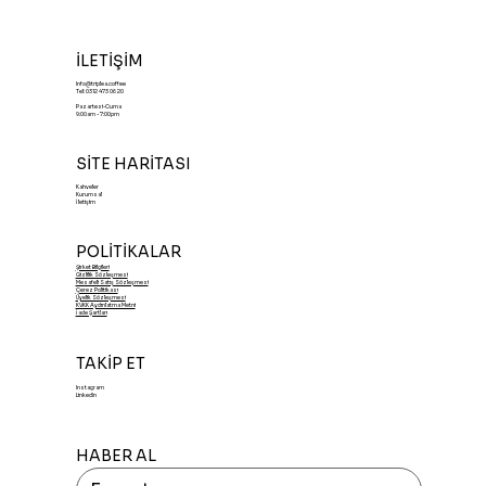
İLETİŞİM
Info@triplea.coffee
Tel: 0312 473 06 20
Pazartesi-Cuma
9:00am - 7:00pm
SİTE HARİTASI
Kahveler
Kurumsal
İletişim
POLİTİKALAR
Şirket Bilgileri
Gizlilik Sözleşmesi
Mesafeli Satış Sözleşmesi
Çerez Politikası
Üyelik Sözleşmesi
KVKK Aydınlatma Metni
İade Şartları
TAKİP ET
Instagram
LinkedIn
HABER AL